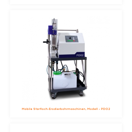
Mobile Startloch-Erodierbohrmaschinen, Modell – PD02