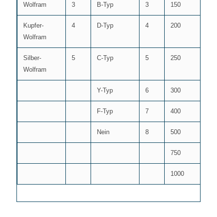
Wolfram
3
B-Typ
3
150
Kupfer-
4
D-Typ
4
200
Wolfram
Silber-
5
C-Typ
5
250
Wolfram
Y-Typ
6
300
F-Typ
7
400
Nein
8
500
750
1000