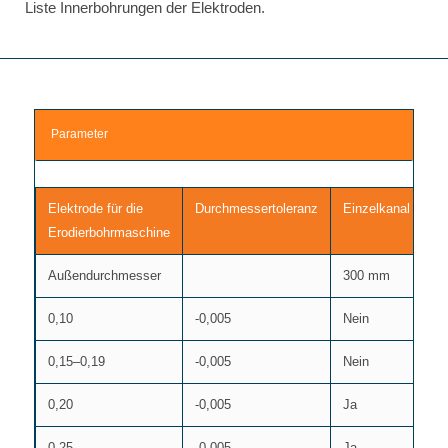
Liste Innerbohrungen der Elektroden.
Parameter
Elektrode für die
Durchmessertoleranz
Einzelkanal
Ei
Erodierbohrmaschine
Außendurchmesser
300 mm
4
0,10
-0,005
Nein
Ne
0,15–0,19
-0,005
Nein
Ne
0,20
-0,005
Ja
Ne
0,25
-0,005
Ja
Ne